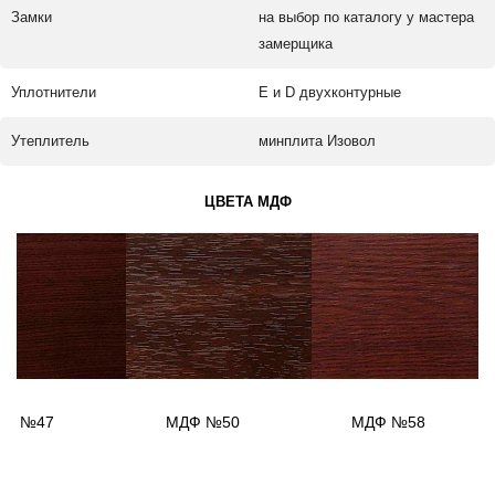
Замки
на выбор по каталогу у мастера
замерщика
Уплотнители
Е и D двухконтурные
Утеплитель
минплита Изовол
ЦВЕТА МДФ
ДФ №47
МДФ №50
МДФ №58