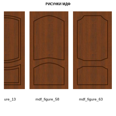
РИСУНКИ МДФ
figure_13
mdf_figure_58
mdf_figure_63