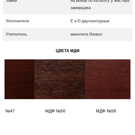
Замки
на выбор по каталогу у мастера
замерщика
Уплотнители
Е и D двухконтурные
Утеплитель
минплита Изовол
ЦВЕТА МДФ
ДФ №47
МДФ №50
МДФ №58