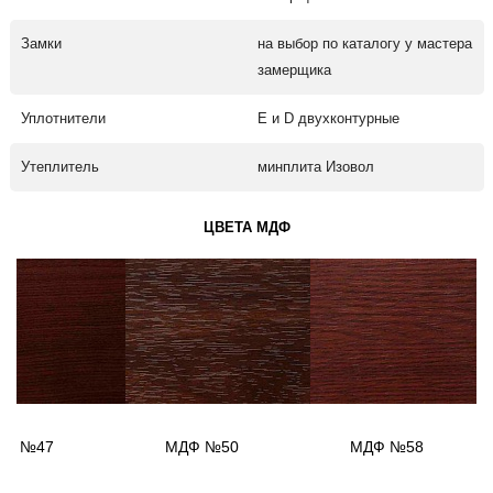
Замки
на выбор по каталогу у мастера
замерщика
Уплотнители
Е и D двухконтурные
Утеплитель
минплита Изовол
ЦВЕТА МДФ
ДФ №47
МДФ №50
МДФ №58