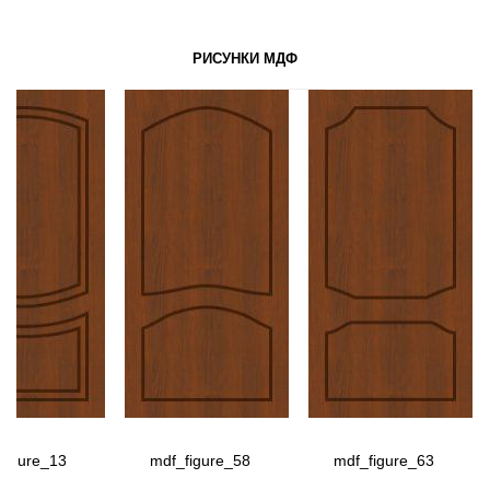
РИСУНКИ МДФ
figure_13
mdf_figure_58
mdf_figure_63