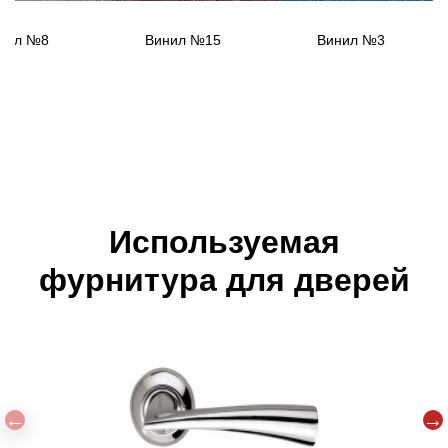
нил №8
Винил №15
Винил №3
Используемая
фурнитура для дверей