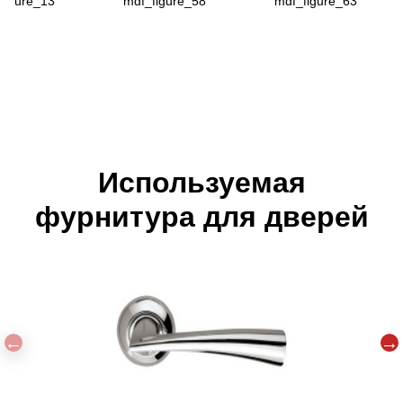
figure_13
mdf_figure_58
mdf_figure_63
Используемая
фурнитура для дверей