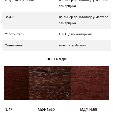
замерщика
Замки
на выбор по каталогу у мастера
замерщика
Уплотнители
Е и D двухконтурные
Утеплитель
минплита Изовол
ЦВЕТА МДФ
ДФ №47
МДФ №50
МДФ №58