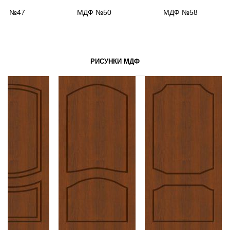
ДФ №47
МДФ №50
МДФ №58
РИСУНКИ МДФ