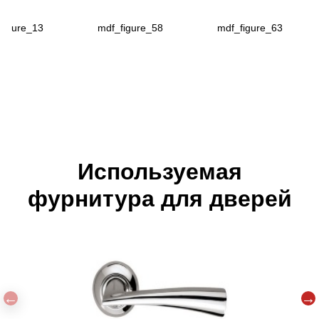
figure_13
mdf_figure_58
mdf_figure_63
Используемая
фурнитура для дверей