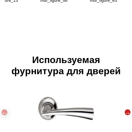
figure_13
mdf_figure_58
mdf_figure_63
Используемая
фурнитура для дверей