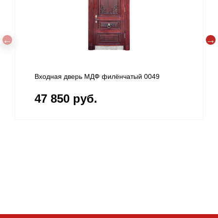
Входная дверь МДФ филёнчатый 0049
Железн
47 850 руб.
51 4