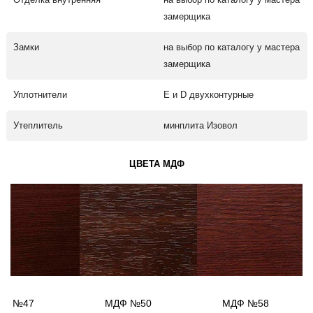
замерщика
Замки
на выбор по каталогу у мастера
замерщика
Уплотнители
Е и D двухконтурные
Утеплитель
минплита Изовол
ЦВЕТА МДФ
ДФ №47
МДФ №50
МДФ №58