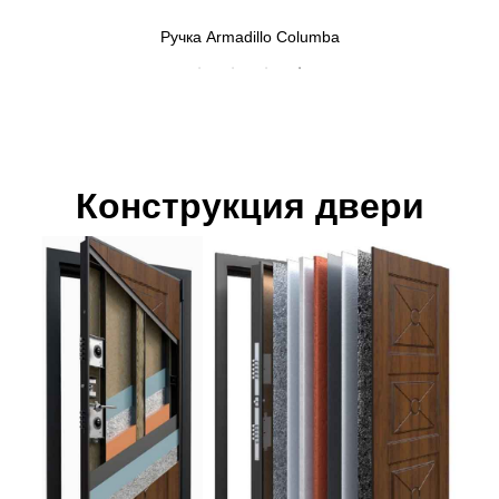
rmadillo Columba
Верхний замок МЕТТЭМ
Конструкция двери