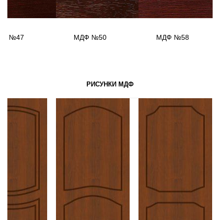
ДФ №47
МДФ №50
МДФ №58
РИСУНКИ МДФ