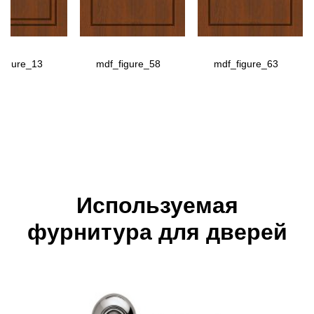
figure_13
mdf_figure_58
mdf_figure_63
Используемая
фурнитура для дверей