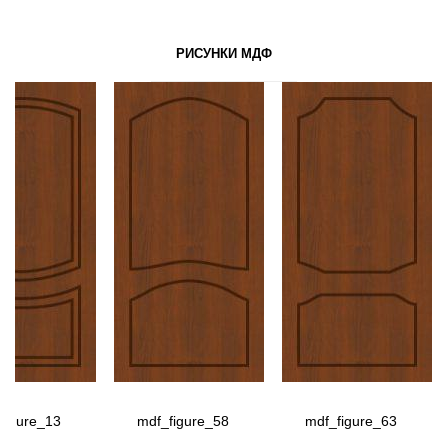
РИСУНКИ МДФ
figure_13
mdf_figure_58
mdf_figure_63