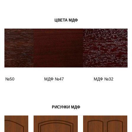
ЦВЕТА МДФ
ДФ №50
МДФ №47
МДФ №32
РИСУНКИ МДФ