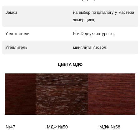
Замки
на выбор по каталогу у мастера
замерщика;
Уплотнители
Е и D двухконтурные;
Утеплитель
минплита Изовол;
ЦВЕТА МДФ
ДФ №47
МДФ №50
МДФ №58