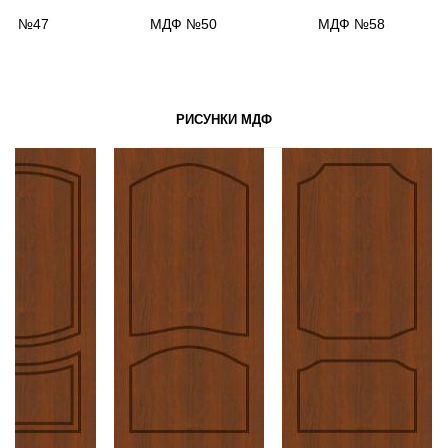
ДФ №47
МДФ №50
МДФ №58
РИСУНКИ МДФ