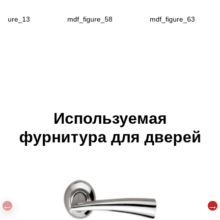
figure_13
mdf_figure_58
mdf_figure_63
Используемая
фурнитура для дверей