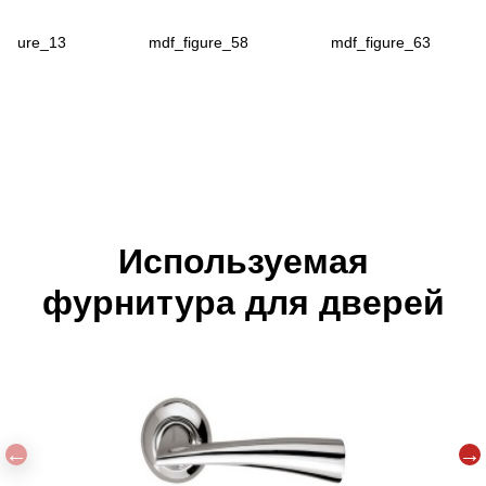
figure_13
mdf_figure_58
mdf_figure_63
Используемая
фурнитура для дверей