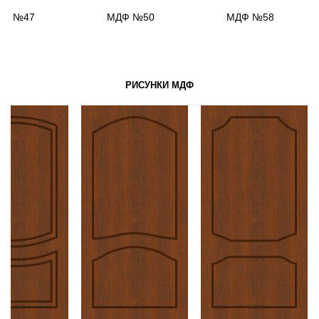
ДФ №47
МДФ №50
МДФ №58
РИСУНКИ МДФ