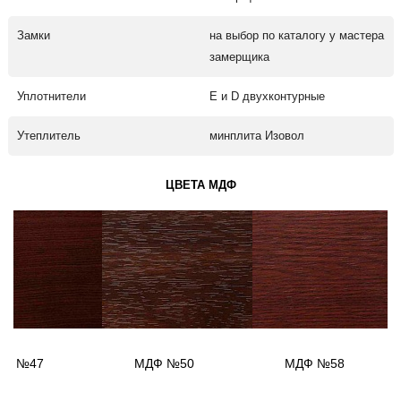
Замки
на выбор по каталогу у мастера
замерщика
Уплотнители
Е и D двухконтурные
Утеплитель
минплита Изовол
ЦВЕТА МДФ
ДФ №47
МДФ №50
МДФ №58