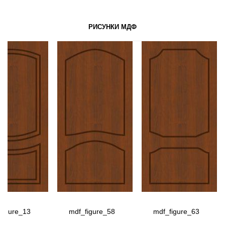
РИСУНКИ МДФ
figure_13
mdf_figure_58
mdf_figure_63