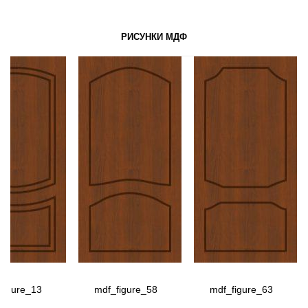
РИСУНКИ МДФ
figure_13
mdf_figure_58
mdf_figure_63