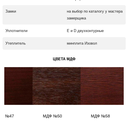
Замки
на выбор по каталогу у мастера
замерщика
Уплотнители
Е и D двухконтурные
Утеплитель
минплита Изовол
ЦВЕТА МДФ
ДФ №47
МДФ №50
МДФ №58